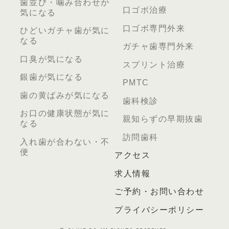
歯並び・噛み合わせが
口ゴボ治療
気になる
口ゴボ専門外来
ひどいガチャ歯が気に
なる
ガチャ歯専門外来
口臭が気になる
スプリント治療
銀歯が気になる
PMTC
歯の黄ばみが気になる
歯科検診
お口の健康状態が気に
親知らずの早期抜歯
なる
訪問歯科
入れ歯が合わない・不
便
アクセス
求人情報
ご予約・お問い合わせ
プライバシーポリシー