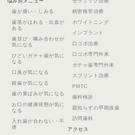
悩み別メニュー
セラミック治療
歯が痛い・しみる
精密根管治療
歯茎がはれる・出血が
ホワイトニング
ある
インプラント
歯並び・噛み合わせが
口ゴボ治療
気になる
口ゴボ専門外来
ひどいガチャ歯が気に
なる
ガチャ歯専門外来
口臭が気になる
スプリント治療
銀歯が気になる
PMTC
歯の黄ばみが気になる
歯科検診
お口の健康状態が気に
親知らずの早期抜歯
なる
訪問歯科
入れ歯が合わない・不
便
アクセス