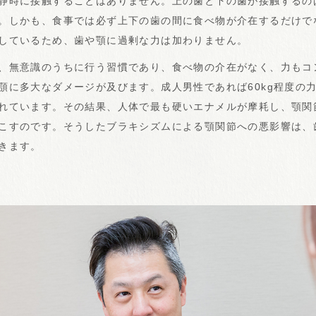
静時に接触することはありません。上の歯と下の歯が接触するの
。しかも、食事では必ず上下の歯の間に食べ物が介在するだけで
しているため、歯や顎に過剰な力は加わりません。
、無意識のうちに行う習慣であり、食べ物の介在がなく、力もコ
顎に多大なダメージが及びます。成人男性であれば60kg程度の
れています。その結果、人体で最も硬いエナメルが摩耗し、顎関
こすのです。そうしたブラキシズムによる顎関節への悪影響は、
きます。