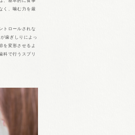
は、基本的に食事
なく、噛む力を厳
ントロールされな
力が歯ぎしりによっ
節を変形させるよ
歯科で行うスプリ