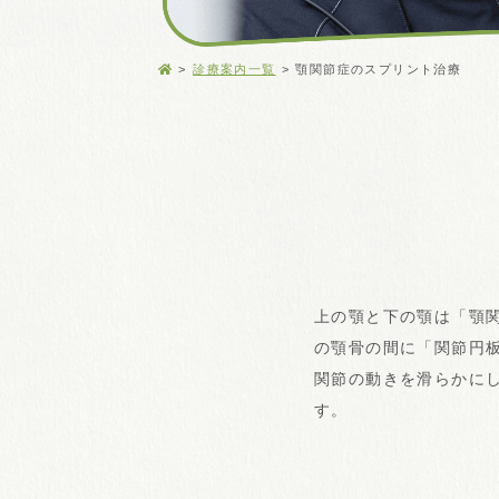
診療案内一覧
顎関節症のスプリント治療
上の顎と下の顎は「顎
の顎骨の間に「関節円
関節の動きを滑らかに
す。