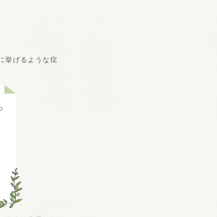
に挙げるような症
。
っ