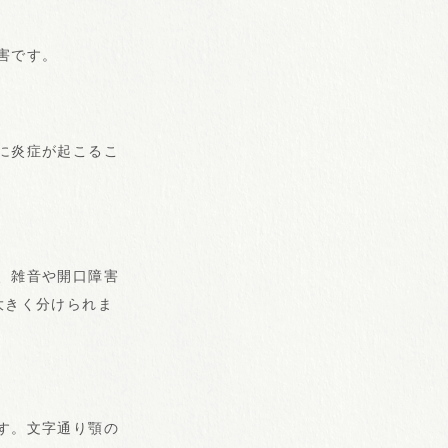
害です。
に炎症が起こるこ
、雑音や開口障害
大きく分けられま
す。文字通り顎の