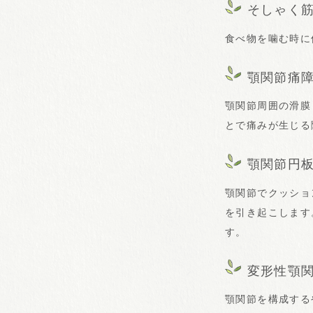
そしゃく
食べ物を噛む時に
顎関節痛
顎関節周囲の滑膜
とで痛みが生じる
顎関節円
顎関節でクッショ
を引き起こします
す。
変形性顎
顎関節を構成する