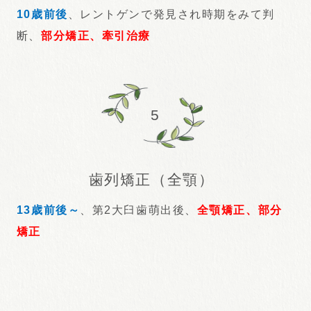
10歳前後
、レントゲンで発見され時期をみて判
断、
部分矯正、牽引治療
5
歯列矯正（全顎）
13歳前後～
、第2大臼歯萌出後、
全顎矯正、部分
矯正