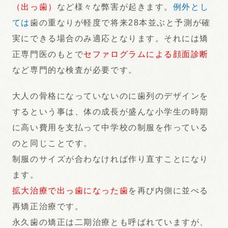
（出っ歯）
など様々な弊害が起きます。
例外とし
ては
歯の重なりが軽度で将来28本並ぶと予測が確
実にできる場合のみ適応となります。それには矯
正専門医のもとで
セファログラムによる顔面診断
など専門的な検査が必要です。
大人の骨格になっていないのに歯列のデザインを
するという事は、体の成長が盛んな小学生の時期
に高い費用を支払って中学校の制服を作っている
のと同じことです。
制服のサイズが合わなければ作り直すことになり
ます。
拡大治療で出っ歯になった歯
を再び内側に並べる
再矯正治療です。
永久歯の矯正は二期治療とも呼ばれていますが、