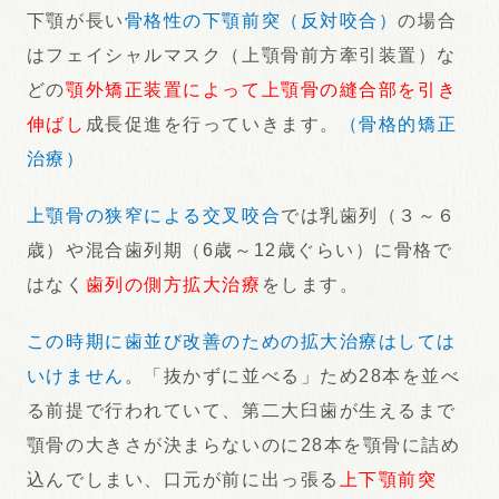
下顎が長い
骨格性の下顎前突（反対咬合）
の場合
はフェイシャルマスク（上顎骨前方牽引装置）な
どの
顎外矯正装置によって上顎骨の縫合部を引き
伸ばし
成長促進を行っていきます。
（骨格的矯正
治療）
上顎骨の狭窄による交叉咬合
では乳歯列（３～６
歳）や混合歯列期（6歳～12歳ぐらい）に骨格で
はなく
歯列の側方拡大治療
をします。
この時期に歯並び改善のための拡大治療はしては
いけません
。「抜かずに並べる」ため28本を並べ
る前提で行われていて、第二大臼歯が生えるまで
顎骨の大きさが決まらないのに28本を顎骨に詰め
込んでしまい、口元が前に出っ張る
上下顎前突