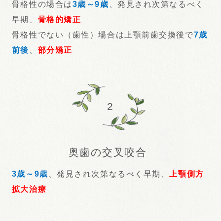
骨格性の場合は
3歳～9歳
、発見され次第なるべく
早期、
骨格的矯正
骨格性でない（歯性）場合は上顎前歯交換後で
7歳
前後
、
部分矯正
2
奥歯の交叉咬合
3歳～9歳
、発見され次第なるべく早期、
上顎側方
拡大治療