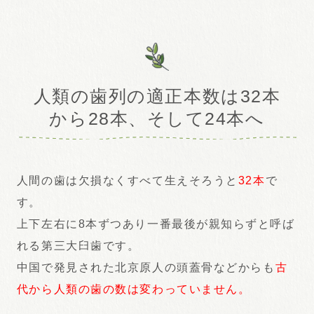
人類の歯列の適正本数は32本
から28本、そして24本へ
人間の歯は欠損なくすべて生えそろうと
32本
で
す。
上下左右に8本ずつあり一番最後が親知らずと呼ば
れる第三大臼歯です。
中国で発見された北京原人の頭蓋骨などからも
古
代から人類の歯の数は変わっていません。