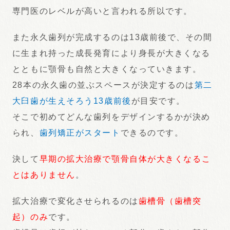
専門医のレベルが高いと言われる所以です。
また永久歯列が完成するのは13歳前後で、その間
に生まれ持った成長発育により身長が大きくなる
とともに顎骨も自然と大きくなっていきます。
28本の永久歯の並ぶスペースが決定するのは
第二
大臼歯が生えそろう13歳前後
が目安です。
そこで初めてどんな歯列をデザインするかが決め
られ、
歯列矯正がスタート
できるのです。
決して
早期の拡大治療で顎骨自体が大きくなるこ
とはありません
。
拡大治療で変化させられるのは
歯槽骨（歯槽突
起）のみ
です。