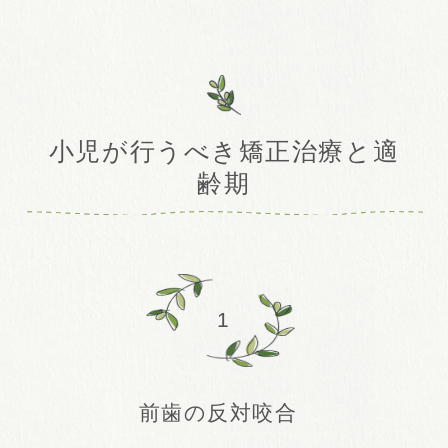
小児が行うべき矯正治療と適
齢期
1
前歯の反対咬合