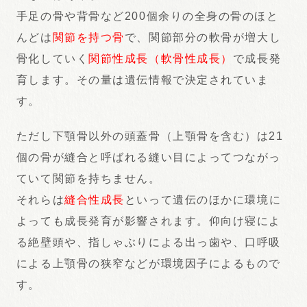
手足の骨や背骨など200個余りの全身の骨のほと
んどは
関節を持つ骨
で、関節部分の軟骨が増大し
骨化していく
関節性成長（軟骨性成長）
で成長発
育します。その量は遺伝情報で決定されていま
す。
ただし下顎骨以外の頭蓋骨（上顎骨を含む）は21
個の骨が縫合と呼ばれる縫い目によってつながっ
ていて関節を持ちません。
それらは
縫合性成長
といって遺伝のほかに環境に
よっても成長発育が影響されます。仰向け寝によ
る絶壁頭や、指しゃぶりによる出っ歯や、口呼吸
による上顎骨の狭窄などが環境因子によるもので
す。