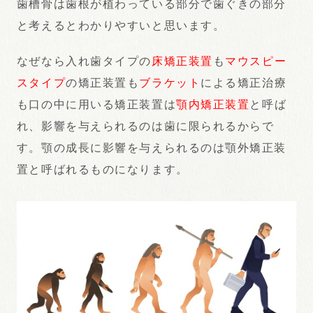
歯槽骨は歯根が植わっている部分で歯ぐきの部分
と考えるとわかりやすいと思います。
なぜなら入れ歯タイプの
床矯正装置
も
マウスピー
スタイプ
の矯正装置も
ブラケット
による矯正治療
も口の中に用いる矯正装置は
顎内矯正装置
と呼ば
れ、影響を与えられるのは歯に限られるからで
す。顎の成長に影響を与えられるのは顎外矯正装
置と呼ばれるものになります。