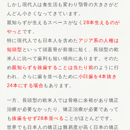
しかし現代人は食生活も変わり顎骨の大きさがど
んどん小さくなってきています。
親知らずが生えるスペースがなく
28本生えるのが
やっと
です。
特に現代人でも日本人を含めた
アジア系の人種は
短頭型
といって頭蓋骨が前後に短く、長頭型の欧
米人に比べて歯列も短い傾向にあります。そのた
め
親知らずを抜歯することは当たり前
のように行
われ、さらに歯を並べるために
小臼歯を4本抜き
24本にする場合
もあります。
一方、長頭型の欧米人では骨格に余裕があり矯正
治療が必要なかったり、矯正治療が必要であって
も
抜歯をせず28本並べる
ことがほとんどです。
世界でも日本人の矯正は難易度が高く日本の矯正