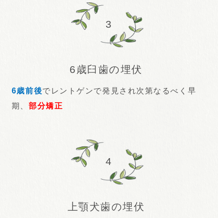
3
6歳臼歯の埋伏
6歳前後
でレントゲンで発見され次第なるべく早
期、
部分矯正
4
上顎犬歯の埋伏