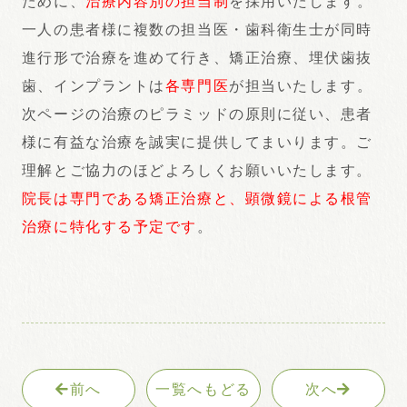
ために、
治療内容別の担当制
を採用いたします。
一人の患者様に複数の担当医・歯科衛生士が同時
進行形で治療を進めて行き、矯正治療、埋伏歯抜
歯、インプラントは
各専門医
が担当いたします。
次ページの治療のピラミッドの原則に従い、患者
様に有益な治療を誠実に提供してまいります。ご
理解とご協力のほどよろしくお願いいたします。
院長は専門である矯正治療と、顕微鏡による根管
治療に特化する予定です
。
前へ
一覧へもどる
次へ