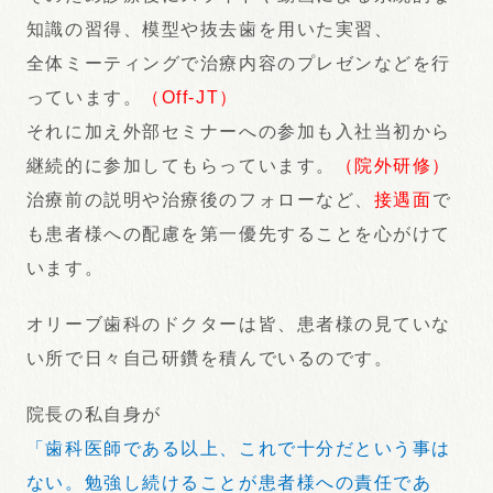
知識の習得、模型や抜去歯を用いた実習、
全体ミーティングで治療内容のプレゼンなどを行
っています。
（Off-JT）
それに加え外部セミナーへの参加も入社当初から
継続的に参加してもらっています。
（院外研修）
治療前の説明や治療後のフォローなど、
接遇面
で
も患者様への配慮を第一優先することを心がけて
います。
オリーブ歯科のドクターは皆、患者様の見ていな
い所で日々自己研鑽を積んでいるのです。
院長の私自身が
「歯科医師である以上、これで十分だという事は
ない。勉強し続けることが患者様への責任であ