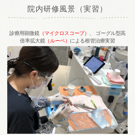
院内研修風景（実習）
診療用顕微鏡
（マイクロスコープ）
、 ゴーグル型高
倍率拡大鏡
（ルーペ）
による根管治療実習